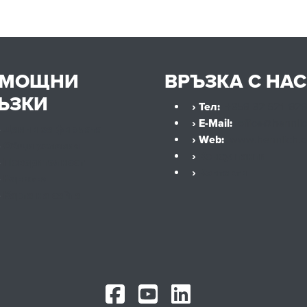
ОМОЩНИ
ВРЪЗКА С НАС
ЪЗКИ
› Тел:
+359 32 621 929
› E-Mail:
office@hennli
›
Данни за фирмата
› Web:
www.hennlich.
›
Общи условия
›
Консултанти
›
Поверителност
›
Контакти
›
Кариера
›
Карта на сайта