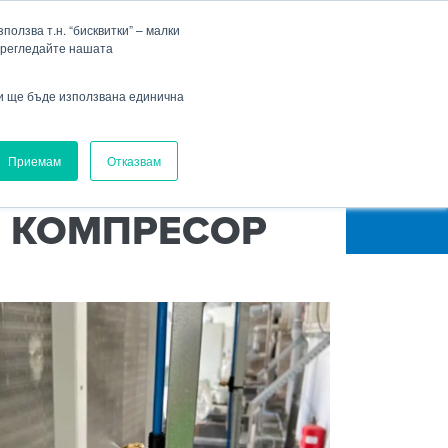
Фирма
Кариера
HENNLICH Group
Падащо меню Фирма
Падащо меню Кариера
олзва т.н. “бисквитки” – малки
прегледайте нашата
Вход
ви ще бъде използвана единична
Приемам
Отказвам
 КОМПРЕСОР