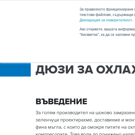
HENNLICH
За правилното функциониране н
текстови файлове, съдържащи 
Декларация за поверителност.
Продукти
Приложен
Падащо меню Продукти
Ако откажете, вашата информац
"бисквитка", за да се запомни 
HENNLICH.BG
ПРОЕКТИ
ДЮЗИ ЗА ОХ
ДЮЗИ ЗА ОХЛА
ВЪВЕДЕНИЕ
За голям производител на шоково замразен
зеленчуци проектирахме, доставихме и мон
фина мъгла, с които да омокря питите на ох
компресорите. Това води до понижено наляг