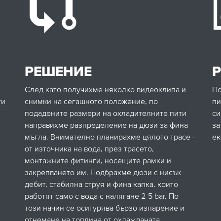
РЕШЕНИЕ
Р
След като получихме няколко видеоклипа и
По
ти
снимки на сегашното положение, по
пи
подадените размери на охладителните пити
си
направихме разпределение на дюзи за фина
за
мъгла. Внимателно планирахме цялото трасе -
ек
от източника на вода, през трасето,
монтажните фитинги, носещите рамки и
закрепването им. Подбрахме дюзи с нисък
дебит, стабилна струя и фина капка, които
работят само с вода с налягане 2-5 bar. По
този начин се осигурява бързо изпарение и
отнемане на топлина от охлажданата