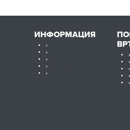
ИНФОРМАЦИЯ
П
ВР
›
За нас
›
Продукти
›
Новини
›
Приложения
›
Проекти