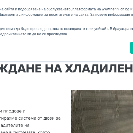
а сайта и подобряване на обслужването, платформата на www.hennlich.bg изп
фрагменти с информация за посетителите на сайта. За повече информация 
Търсене
ия
Проекти
Новини
Контакти
Падащо меню Контакти
ия няма да бъде проследена, когато посещавате този уебсайт. В браузъра 
предпочитанието ви да не се проследява.
ЛАЖДАНЕ НА ХЛАДИЛЕН КОМПРЕСОР
ЖДАНЕ НА ХЛАДИЛЕН
и плодове и
тирахме система от дюзи за
ладителите на
ане в системата, което