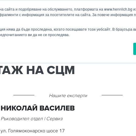
а сайта и подобряване на обслужването, платформата на www.hennlich.bg изп
фрагменти с информация за посетителите на сайта. За повече информация 
Търсене
ия
Проекти
Новини
Контакти
Падащо меню Контакти
ия няма да бъде проследена, когато посещавате този уебсайт. В браузъра 
предпочитанието ви да не се проследява.
РЕМОНТ И МОНТАЖ НА СЦМ
ТАЖ НА СЦМ
Нашите експерти
НИКОЛАЙ ВАСИЛЕВ
Ръководител отдел | Сервиз
ул. Голямоконарско шосе 17