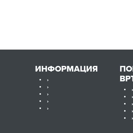
ИНФОРМАЦИЯ
П
ВР
›
За нас
›
Продукти
›
Новини
›
Приложения
›
Проекти