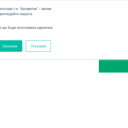
Фирма
Кариера
HENNLICH Group
Падащо меню Фирма
Падащо меню Кариера
олзва т.н. “бисквитки” – малки
прегледайте нашата
Вход
ви ще бъде използвана единична
Приемам
Отказвам