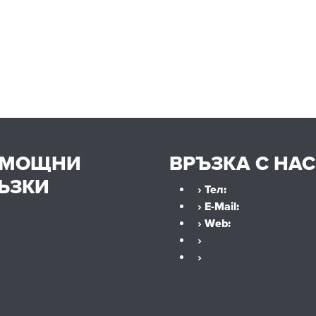
ОМОЩНИ
ВРЪЗКА С НАС
ЪЗКИ
› Тел:
+359 32 621 929
› E-Mail:
office@hennli
›
Данни за фирмата
› Web:
www.hennlich.
›
Общи условия
›
Консултанти
›
Поверителност
›
Контакти
›
Кариера
›
Карта на сайта