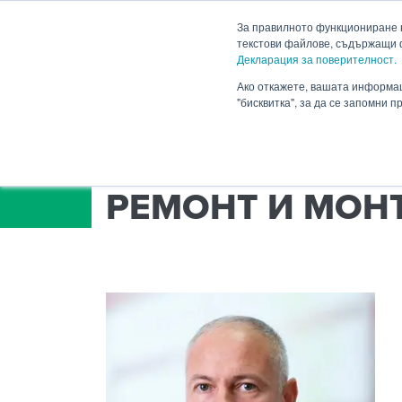
HENNLICH
За правилното функциониране н
текстови файлове, съдържащи 
Декларация за поверителност.
Продукти
Приложен
Падащо меню Продукти
Ако откажете, вашата информац
"бисквитка", за да се запомни 
HENNLICH.BG
ПРОДУКТИ
СЕРВИЗ
РЕМОНТ И МОН