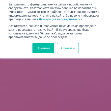
HENNLICH
За правилното функциониране на сайта и подобряване на
обслужването, платформата на www.hennlich.bg използва т.н.
“бисквитки” – малки текстови файлове, съдържащи фрагменти с
информация за посетителите на сайта. За повече информация
прегледайте нашата
Декларация за поверителност.
Ако откажете, вашата информация няма да бъде проследена,
когато посещавате този уебсайт. В браузъра ви ще бъде
използвана единична "бисквитка", за да се запомни
предпочитанието ви да не се проследява.
Приемам
Отказвам