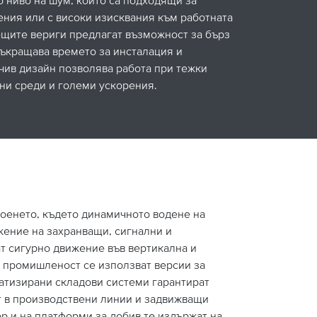
ния или с високи изисквания към работната
ещите вериги предлагат възможност за бърз
съкращава времето за инсталация и
чив дизайн позволява работа при тежки
ни среди и големи ускорения.
оенето, където динамичното водене на
жение на захранващи, сигнални и
ат сигурно движение във вертикална и
а промишленост се използват версии за
атизирани складови системи гарантират
т в производствени линии и задвижващи
р и на платформи за добив те издържат на