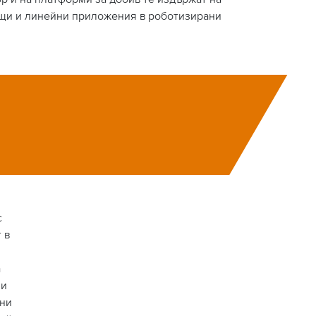
ящи и линейни приложения в роботизирани
с
 в
а
 и
чни