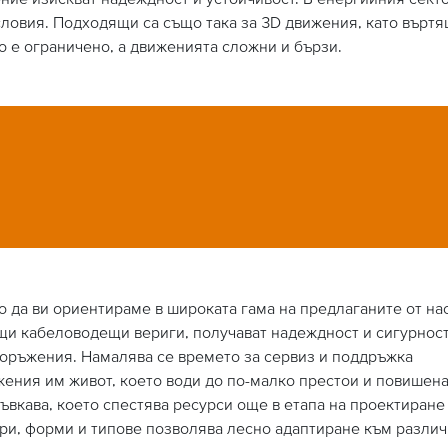
словия. Подходящи са също така за 3D движения, като върт
о е ограничено, а движенията сложни и бързи.
 да ви ориентираме в широката гама на предлаганите от на
щи кабеловодещи вериги, получават надеждност и сигурност
ъоръжения. Намалява се времето за сервиз и поддръжка
ения им живот, което води до по-малко престои и повишен
ъвкава, което спестява ресурси още в етапа на проектиране
ри, форми и типове позволява лесно адаптиране към разли