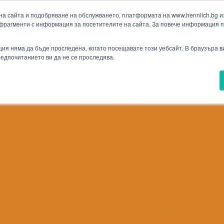
а сайта и подобряване на обслужването, платформата на www.hennlich.bg изп
фрагменти с информация за посетителите на сайта. За повече информация 
Търсене
ия
Проекти
Новини
Контакти
Падащо меню Контакти
ия няма да бъде проследена, когато посещавате този уебсайт. В браузъра 
предпочитанието ви да не се проследява.