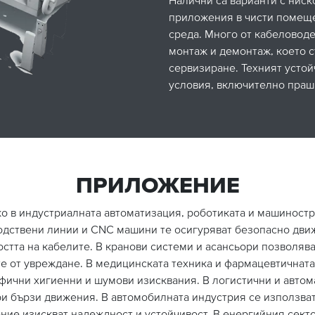
приложения в чисти помеще
среда. Много от кабеловод
монтаж и демонтаж, което 
сервизиране. Техният устой
условия, включително праш
ПРИЛОЖЕНИЕ
о в индустриалната автоматизация, роботиката и машиностр
одствени линии и CNC машини те осигуряват безопасно дви
остта на кабелите. В кранови системи и асансьори позволяв
е от увреждане. В медицинската техника и фармацевтичнат
фични хигиенни и шумови изисквания. В логистични и автом
и бързи движения. В автомобилната индустрия се използва
ние изискват надеждност и устойчивост. В енергийния секто