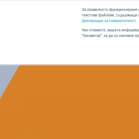
HENNLICH
За правилното функциониране н
текстови файлове, съдържащи 
Декларация за поверителност.
Продукти
Приложен
Падащо меню Продукти
Ако откажете, вашата информац
"бисквитка", за да се запомни 