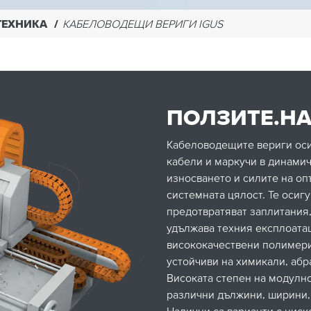
ТЕХНИКА
КАБЕЛОВОДЕЩИ ВЕРИГИ IGUS
ПОЛЗИТЕ.НА
Кабеловодещите вериги оси
кабели и маркучи в динами
износването и силите на оп
системната цялост. Те осиг
предотвратяват заплитания,
удължава техния експлоата
висококачествени полимери
устойчиви на химикали, абр
Високата степен на модулн
различни дължини, ширини,
Налични са варианти с ниск