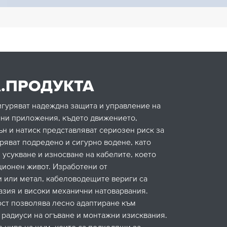
.ПРОДУКТА
гуряват надеждна защита и управление на
чни приложения, където движението,
ън и натиск представляват сериозен риск за
уряват подредено и сигурно водене, като
 усукване и износване на кабелите, което
ционен живот. Изработени от
 или метал, кабеловодещите вериги са
азия и високи механични натоварвания.
ост позволява лесно адаптиране към
 радиуси на огъване и монтажни изисквания.
о ниво на шум, които са подходящи за