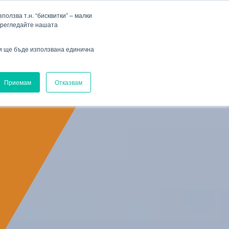
Фирма
Кариера
HENNLICH Group
Падащо меню Фирма
Падащо меню Кариера
олзва т.н. “бисквитки” – малки
прегледайте нашата
Вход
ви ще бъде използвана единична
Приемам
Отказвам