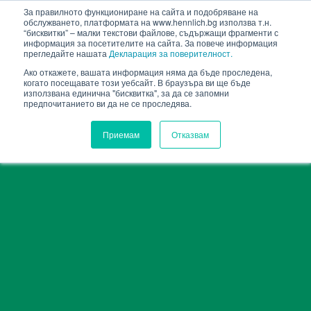
HENNLICH
За правилното функциониране на сайта и подобряване на
обслужването, платформата на www.hennlich.bg използва т.н.
“бисквитки” – малки текстови файлове, съдържащи фрагменти с
информация за посетителите на сайта. За повече информация
прегледайте нашата
Декларация за поверителност.
Ако откажете, вашата информация няма да бъде проследена,
когато посещавате този уебсайт. В браузъра ви ще бъде
използвана единична "бисквитка", за да се запомни
предпочитанието ви да не се проследява.
Приемам
Отказвам