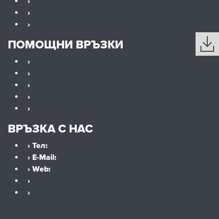
›
Новини
›
Приложения
›
Проекти
ПОМОЩНИ ВРЪЗКИ
›
Данни за фирмата
›
Общи условия
›
Поверителност
›
Кариера
›
Карта на сайта
ВРЪЗКА С НАС
› Тел:
+359 32 621 929
› E-Mail:
office@hennlich.bg
› Web:
www.hennlich.com
›
Консултанти
›
Контакти