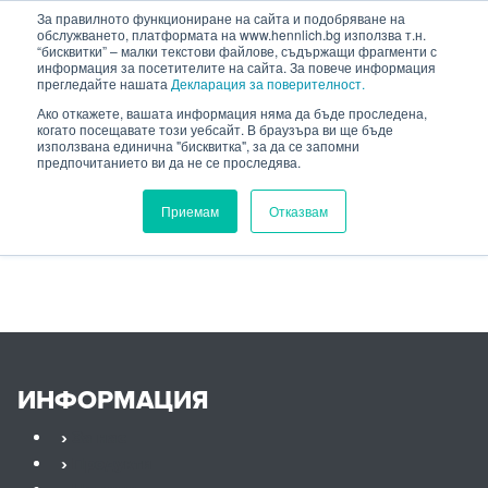
HENNLICH
За правилното функциониране на сайта и подобряване на
обслужването, платформата на www.hennlich.bg използва т.н.
“бисквитки” – малки текстови файлове, съдържащи фрагменти с
информация за посетителите на сайта. За повече информация
прегледайте нашата
Декларация за поверителност.
Ако откажете, вашата информация няма да бъде проследена,
когато посещавате този уебсайт. В браузъра ви ще бъде
HENNLICH.BG
ПРОДУКТИ
използвана единична "бисквитка", за да се запомни
предпочитанието ви да не се проследява.
ИЗМЕРВАТЕЛНА ТЕХНИКА
ПОТОК
ДЕБИТОМЕРИ
ДЕБИТОМЕРИ
Приемам
Отказвам
За изтегляне
ИНФОРМАЦИЯ
›
За нас
›
Продукти