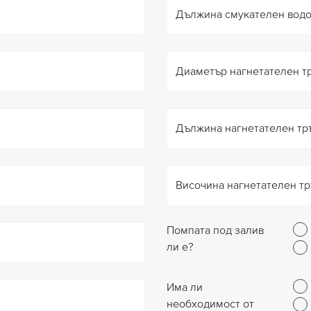
Дължина смукателен водо
Диаметър нагнетателен т
Дължина нагнетателен тр
Височина нагнетателен тр
Помпата под залив
ли е?
Има ли
необходимост от