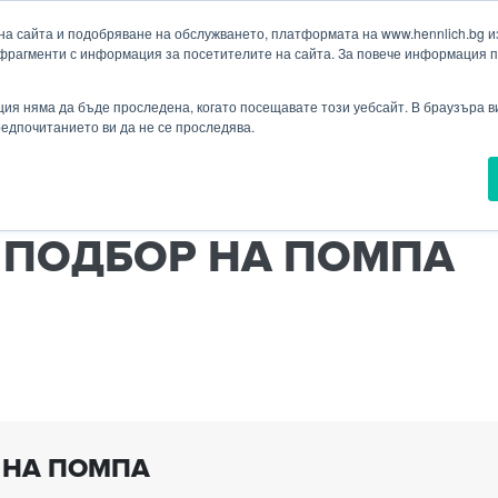
а сайта и подобряване на обслужването, платформата на www.hennlich.bg изп
фрагменти с информация за посетителите на сайта. За повече информация 
Търсене
ия
Проекти
Новини
Контакти
Падащо меню Контакти
ия няма да бъде проследена, когато посещавате този уебсайт. В браузъра 
предпочитанието ви да не се проследява.
ТЕХНИКА
ПРОМИШЛЕНИ ПОМПИ
ВЪПРОСНИК ЗА П
 ПОДБОР НА ПОМПА
 НА ПОМПА