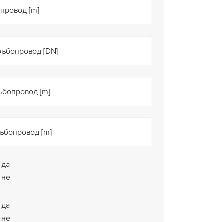
провод [m]
ръбопровод [DN]
ъбопровод [m]
ъбопровод [m]
да
не
да
не