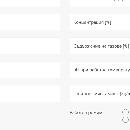
Концентрация [%]
Съдържание на газове [%]
pH при работна темепрат
Плътност мин. / макс. [kg/
Работен режим