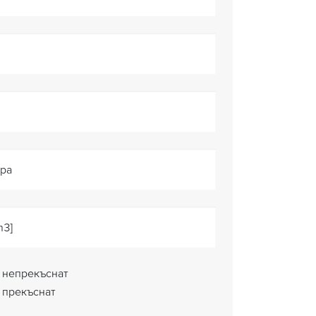
ура
m3]
непрекъснат
прекъснат