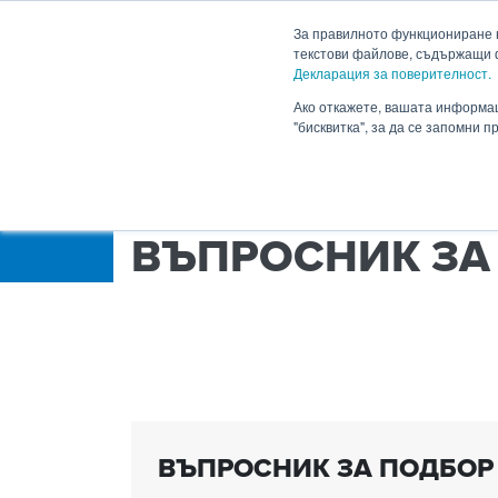
HENNLICH
За правилното функциониране н
текстови файлове, съдържащи 
Декларация за поверителност.
Продукти
Приложен
Падащо меню Продукти
Ако откажете, вашата информац
"бисквитка", за да се запомни 
HENNLICH.BG
ПРОДУКТИ
ФЛУИДНА 
ВЪПРОСНИК ЗА
ВЪПРОСНИК ЗА ПОДБОР