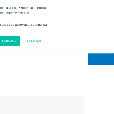
Фирма
Кариера
HENNLICH Group
Падащо меню Фирма
Падащо меню Кариера
олзва т.н. “бисквитки” – малки
прегледайте нашата
Вход
ви ще бъде използвана единична
Приемам
Отказвам
ОДБОР НА ПОМПА