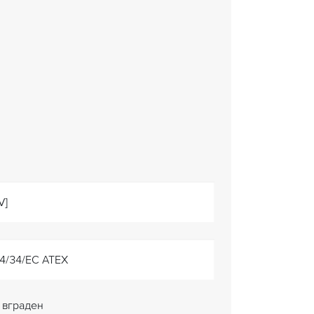
V]
4/34/EC ATEX
вграден