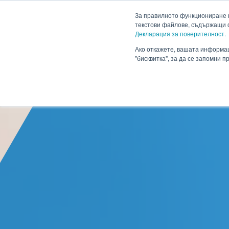
HENNLICH
За правилното функциониране н
текстови файлове, съдържащи 
Декларация за поверителност.
Продукти
Приложен
Падащо меню Продукти
Ако откажете, вашата информац
"бисквитка", за да се запомни 