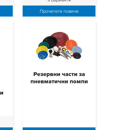
Прочетете повече
Резервни части за
пневматични помпи
ни