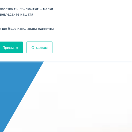
Фирма
Кариера
HENNLICH Group
Падащо меню Фирма
Падащо меню Кариера
олзва т.н. “бисквитки” – малки
прегледайте нашата
Вход
ви ще бъде използвана единична
Приемам
Отказвам