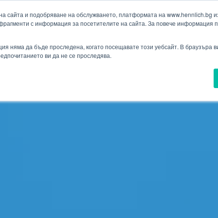
а сайта и подобряване на обслужването, платформата на www.hennlich.bg изп
фрагменти с информация за посетителите на сайта. За повече информация 
Търсене
ия
Проекти
Новини
Контакти
Падащо меню Контакти
ия няма да бъде проследена, когато посещавате този уебсайт. В браузъра 
предпочитанието ви да не се проследява.