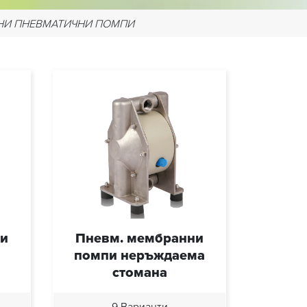
И ПНЕВМАТИЧНИ ПОМПИ
ни
Пневм. мембранни
й
помпи неръждаема
стомана
9 Варианти