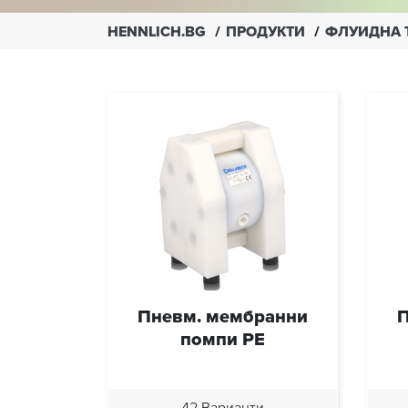
HENNLICH.BG
ПРОДУКТИ
ФЛУИДНА 
Пневм. мембранни
П
помпи PE
42 Варианти