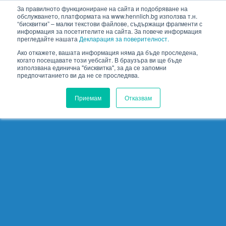
HENNLICH
За правилното функциониране на сайта и подобряване на
обслужването, платформата на www.hennlich.bg използва т.н.
“бисквитки” – малки текстови файлове, съдържащи фрагменти с
информация за посетителите на сайта. За повече информация
прегледайте нашата
Декларация за поверителност.
Ако откажете, вашата информация няма да бъде проследена,
когато посещавате този уебсайт. В браузъра ви ще бъде
използвана единична "бисквитка", за да се запомни
предпочитанието ви да не се проследява.
Приемам
Отказвам