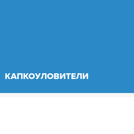
КАПКОУЛОВИТЕЛИ
HENNLICH.BG
ПРОДУКТИ
ФЛУИДНА ТЕХНИКА
ПРЕЦИЗНИ ДЮЗИ
СПЕЦИАЛНИ РЕШЕНИЯ С ДЮЗИ
ПРОЦЕСНА ТЕХНОЛОГИЯ
КАПКОУЛОВИТЕЛИ