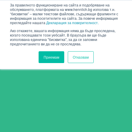
HENNLICH
За правилното функциониране на сайта и подобряване на
обслужването, платформата на www.hennlich.bg използва т.н.
“бисквитки” – малки текстови файлове, съдържащи фрагменти с
информация за посетителите на сайта. За повече информация
прегледайте нашата
Декларация за поверителност.
Ако откажете, вашата информация няма да бъде проследена,
когато посещавате този уебсайт. В браузъра ви ще бъде
използвана единична "бисквитка", за да се запомни
предпочитанието ви да не се проследява.
Приемам
Отказвам