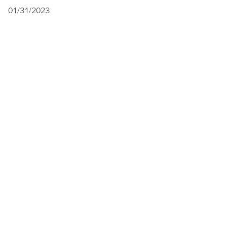
01/31/2023
С кампанията за специални месечни предложения,
която реализираме от началото на 2021
г.,
Хенлих
предоставя възможност на българските
производители да се възползват от висококачествени