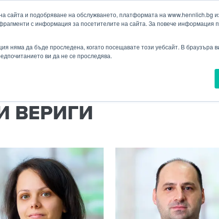
а сайта и подобряване на обслужването, платформата на www.hennlich.bg изп
фрагменти с информация за посетителите на сайта. За повече информация 
Търсене
ия
Проекти
Новини
Контакти
Падащо меню Контакти
ия няма да бъде проследена, когато посещавате този уебсайт. В браузъра 
предпочитанието ви да не се проследява.
ИНЕЙНА ТЕХНИКА
КАБЕЛОВОДЕЩИ ВЕРИГИ
 ВЕРИГИ