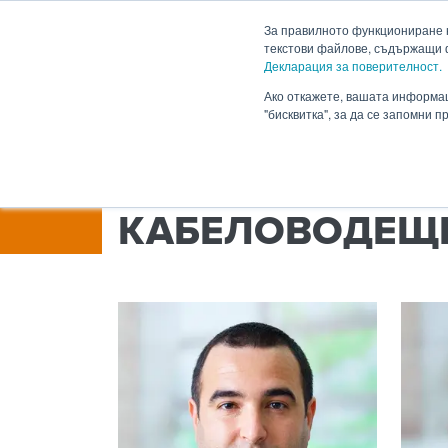
HENNLICH
За правилното функциониране н
текстови файлове, съдържащи 
Декларация за поверителност.
Продукти
Приложен
Падащо меню Продукти
Ако откажете, вашата информац
"бисквитка", за да се запомни 
HENNLICH.BG
КОНТАКТИ
ЕКИПИ
Л
КАБЕЛОВОДЕЩИ