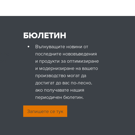
БЮЛЕТИН
Вълнуващите новини от
ch.bg
последните нововъведения
com
и продукти за оптимизиране
и модернизиране на вашето
производство могат да
достигат до вас по-лесно,
ако получавате нашия
периодичен бюлетин.
Запишете се тук