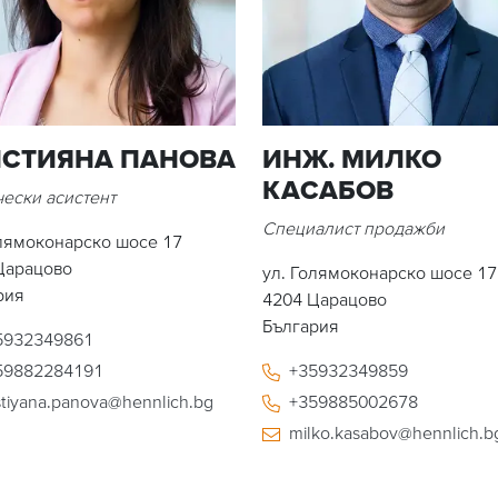
ИСТИЯНА ПАНОВА
ИНЖ. МИЛКО
КАСАБОВ
чески асистент
Специалист продажби
олямоконарско шосе 17
Царацово
ул. Голямоконарско шосе 17
рия
4204
Царацово
България
5932349861
59882284191
+35932349859
stiyana.panova@hennlich.bg
+359885002678
milko.kasabov@hennlich.b