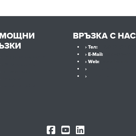
ОМОЩНИ
ВРЪЗКА С НАС
ЪЗКИ
› Тел:
+359 32 621 929
› E-Mail:
office@hennli
›
Данни за фирмата
› Web:
www.hennlich.
›
Общи условия
›
Консултанти
›
Поверителност
›
Контакти
›
Кариера
›
Карта на сайта