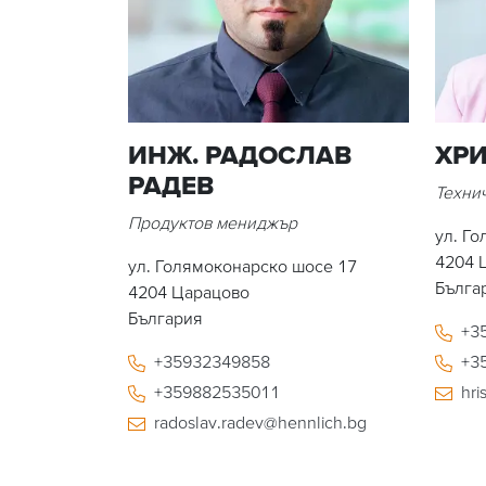
ИНЖ. РАДОСЛАВ
ХР
РАДЕВ
Техни
Продуктов мениджър
ул. Г
4204
ул. Голямоконарско шосе 17
Бълга
4204
Царацово
България
+3
+35932349858
+3
+359882535011
hri
radoslav.radev@hennlich.bg