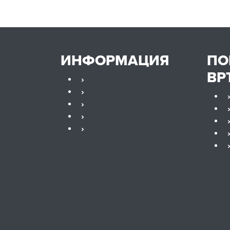
ИНФОРМАЦИЯ
П
ВР
›
За нас
›
Продукти
›
Новини
›
Приложения
›
Проекти