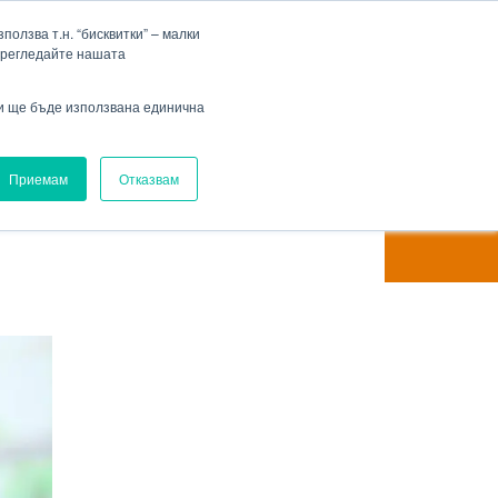
Фирма
Кариера
HENNLICH Group
Падащо меню Фирма
Падащо меню Кариера
олзва т.н. “бисквитки” – малки
прегледайте нашата
Вход
ви ще бъде използвана единична
Приемам
Отказвам