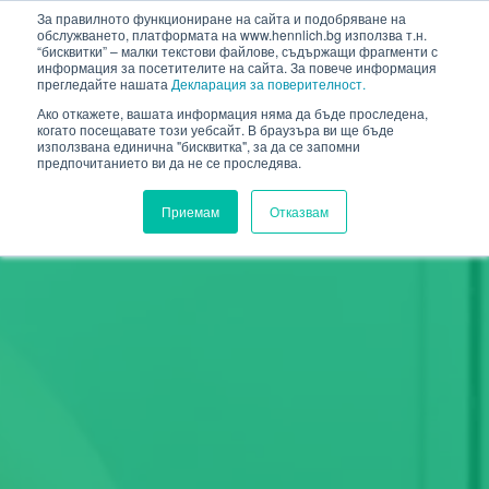
HENNLICH
За правилното функциониране на сайта и подобряване на
обслужването, платформата на www.hennlich.bg използва т.н.
“бисквитки” – малки текстови файлове, съдържащи фрагменти с
информация за посетителите на сайта. За повече информация
прегледайте нашата
Декларация за поверителност.
Ако откажете, вашата информация няма да бъде проследена,
когато посещавате този уебсайт. В браузъра ви ще бъде
използвана единична "бисквитка", за да се запомни
предпочитанието ви да не се проследява.
Приемам
Отказвам