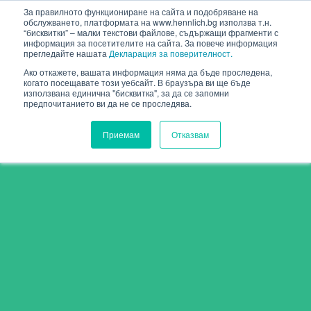
HENNLICH
За правилното функциониране на сайта и подобряване на
обслужването, платформата на www.hennlich.bg използва т.н.
“бисквитки” – малки текстови файлове, съдържащи фрагменти с
информация за посетителите на сайта. За повече информация
прегледайте нашата
Декларация за поверителност.
Ако откажете, вашата информация няма да бъде проследена,
когато посещавате този уебсайт. В браузъра ви ще бъде
използвана единична "бисквитка", за да се запомни
предпочитанието ви да не се проследява.
Приемам
Отказвам