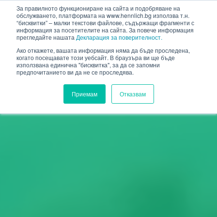
HENNLICH
За правилното функциониране на сайта и подобряване на
обслужването, платформата на www.hennlich.bg използва т.н.
“бисквитки” – малки текстови файлове, съдържащи фрагменти с
информация за посетителите на сайта. За повече информация
прегледайте нашата
Декларация за поверителност.
Ако откажете, вашата информация няма да бъде проследена,
когато посещавате този уебсайт. В браузъра ви ще бъде
използвана единична "бисквитка", за да се запомни
предпочитанието ви да не се проследява.
Приемам
Отказвам