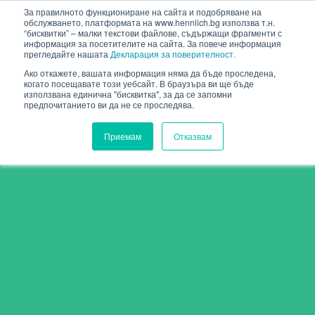
HENNLICH
За правилното функциониране на сайта и подобряване на
обслужването, платформата на www.hennlich.bg използва т.н.
“бисквитки” – малки текстови файлове, съдържащи фрагменти с
информация за посетителите на сайта. За повече информация
прегледайте нашата
Декларация за поверителност.
Ако откажете, вашата информация няма да бъде проследена,
когато посещавате този уебсайт. В браузъра ви ще бъде
използвана единична "бисквитка", за да се запомни
предпочитанието ви да не се проследява.
Приемам
Отказвам