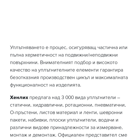
Уплътняването е процес, осигуряващ частична или
пълна херметичност на подвижни/неподвижни
повърхнини. Внимателният подбор и високото
качество на уплътнителните елементи гарантира
безотказния производствен цикъл и максималната
функционалност на изделията.
Хенлих
предлага над 3 000 вида уплътнители –
статични, хидравлични, ротационни, пневматични,
О-пръстени, листов материал и ленти, шевронни
пакети, набивки, плоски уплътнители, водачи и
различни видове принадлежности за измерване,
монтаж и демонтаж. Официален представител сме