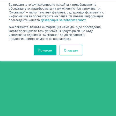
HENNLICH
За правилното функциониране на сайта и подобряване на
обслужването, платформата на www.hennlich.bg използва т.н.
“бисквитки” – малки текстови файлове, съдържащи фрагменти с
информация за посетителите на сайта. За повече информация
прегледайте нашата
Декларация за поверителност.
Ако откажете, вашата информация няма да бъде проследена,
когато посещавате този уебсайт. В браузъра ви ще бъде
използвана единична "бисквитка", за да се запомни
предпочитанието ви да не се проследява.
Приемам
Отказвам