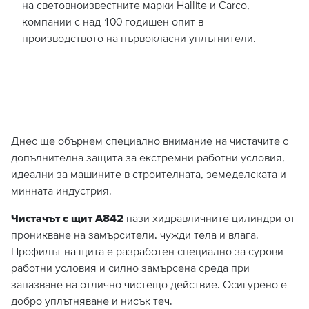
на световноизвестните марки Hallite и Carco,
компании с над 100 годишен опит в
производството на първокласни уплътнители.
Днес ще обърнем специално внимание на чистачите с
допълнителна защита за екстремни работни условия,
идеални за машините в строителната, земеделската и
минната индустрия.
Чистачът с щит A842
пази хидравличните цилиндри от
проникване на замърсители, чужди тела и влага.
Профилът на щита е разработен специално за сурови
работни условия и силно замърсена среда при
запазване на отлично чистещо действие. Осигурено е
добро уплътняване и нисък теч.