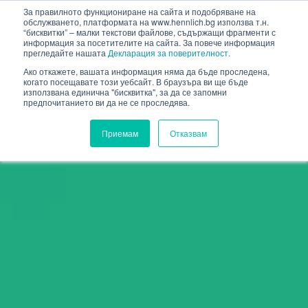
HENNLICH
За правилното функциониране на сайта и подобряване на
обслужването, платформата на www.hennlich.bg използва т.н.
“бисквитки” – малки текстови файлове, съдържащи фрагменти с
информация за посетителите на сайта. За повече информация
прегледайте нашата
Декларация за поверителност.
Ако откажете, вашата информация няма да бъде проследена,
когато посещавате този уебсайт. В браузъра ви ще бъде
използвана единична "бисквитка", за да се запомни
предпочитанието ви да не се проследява.
Приемам
Отказвам