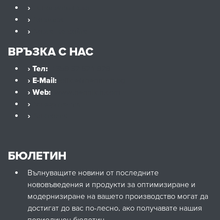
›
Поверителност
›
Кариера
›
Карта на сайта
ВРЪЗКА С НАС
› Тел:
+359 32 621 929
› E-Mail:
office@hennlich.bg
› Web:
www.hennlich.com
›
Консултанти
›
Контакти
БЮЛЕТИН
Вълнуващите новини от последните
нововъведения и продукти за оптимизиране и
модернизиране на вашето производство могат да
достигат до вас по-лесно, ако получавате нашия
периодичен бюлетин.