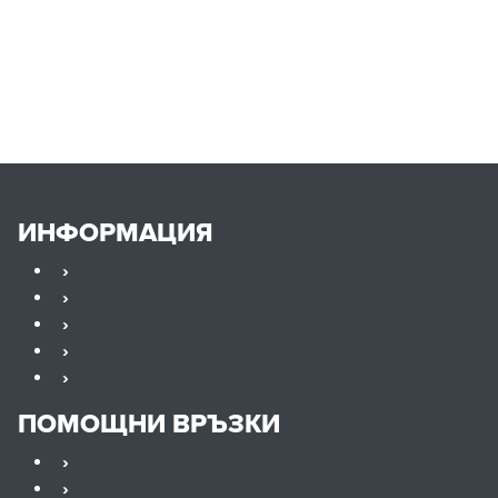
ИНФОРМАЦИЯ
›
За нас
›
Продукти
›
Новини
›
Приложения
›
Проекти
ПОМОЩНИ ВРЪЗКИ
›
Данни за фирмата
›
Общи условия