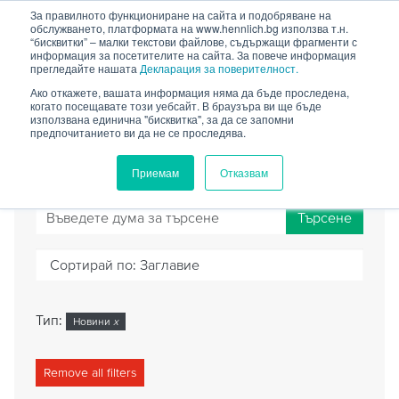
HENNLICH
За правилното функциониране на сайта и подобряване на
обслужването, платформата на www.hennlich.bg използва т.н.
“бисквитки” – малки текстови файлове, съдържащи фрагменти с
информация за посетителите на сайта. За повече информация
прегледайте нашата
Декларация за поверителност.
Ако откажете, вашата информация няма да бъде проследена,
когато посещавате този уебсайт. В браузъра ви ще бъде
ТЪРСАЧКА
използвана единична "бисквитка", за да се запомни
предпочитанието ви да не се проследява.
Приемам
Отказвам
Търсене
Сортирай по:
Заглавие
Тип:
Новини
x
Remove all filters