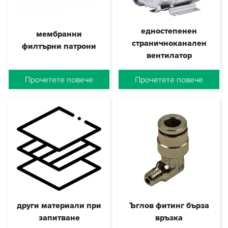
едностепенен
мембранни
страничноканален
филтърни патрони
вентилатор
DUMMY_MTS_MEMBR
DUMMY_SKV1
Прочетете повече
Прочетете повече
други материали при
Ъглов фитинг бърза
запитване
връзка