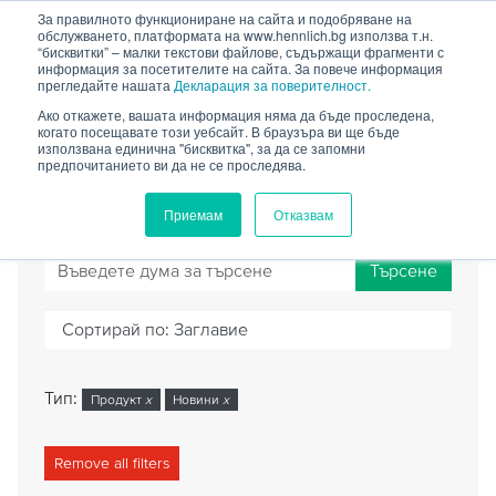
HENNLICH
За правилното функциониране на сайта и подобряване на
обслужването, платформата на www.hennlich.bg използва т.н.
“бисквитки” – малки текстови файлове, съдържащи фрагменти с
информация за посетителите на сайта. За повече информация
прегледайте нашата
Декларация за поверителност.
Ако откажете, вашата информация няма да бъде проследена,
когато посещавате този уебсайт. В браузъра ви ще бъде
ТЪРСАЧКА
използвана единична "бисквитка", за да се запомни
предпочитанието ви да не се проследява.
Приемам
Отказвам
Търсене
Сортирай по:
Заглавие
Тип:
Продукт
x
Новини
x
Remove all filters