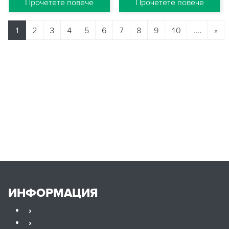
Прочетете повече
Прочетете повече
1
2
3
4
5
6
7
8
9
10
....
»
ИНФОРМАЦИЯ
›
За нас
›
Продукти