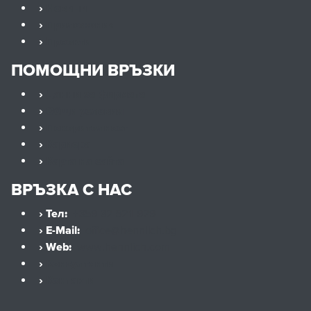
›
Новини
›
Приложения
›
Проекти
ПОМОЩНИ ВРЪЗКИ
›
Данни за фирмата
›
Общи условия
›
Поверителност
›
Кариера
›
Карта на сайта
ВРЪЗКА С НАС
› Тел:
+359 32 621 929
› E-Mail:
office@hennlich.bg
› Web:
www.hennlich.com
›
Консултанти
›
Контакти