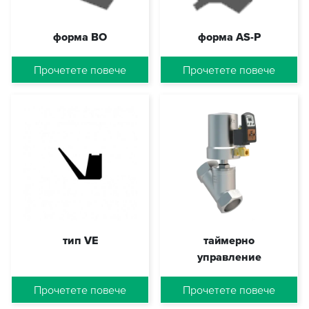
форма BO
форма AS-P
WDR BO
WDR AS-P
Прочетете повече
Прочетете повече
тип VE
таймерно
управление
VR VE
DUMMY_MTS_KS_TA_STEU
Прочетете повече
Прочетете повече