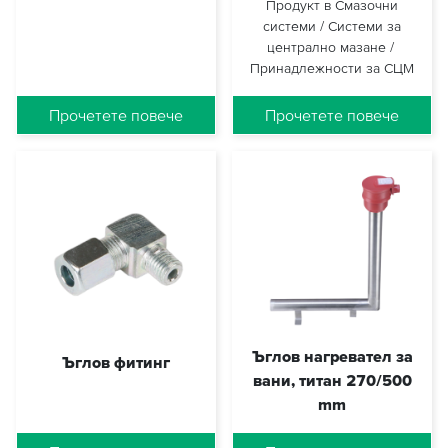
Продукт в
Смазочни
системи
Системи за
централно мазане
Принадлежности за СЦМ
VGA-MAT-ANF
SVER WEK
Прочетете повече
Прочетете повече
Ъглов нагревател за
Ъглов фитинг
вани, титан 270/500
mm
SVER WE
1964001001