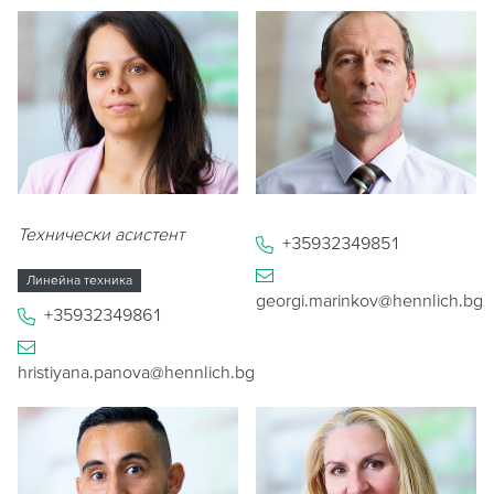
Технически асистент
+35932349851
Линейна техника
georgi.marinkov@hennlich.bg
+35932349861
hristiyana.panova@hennlich.bg