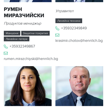
РУМЕН
Управител
МИРАЗЧИЙСКИ
Линейна техника
Продуктов мениджър
+35932349849
Mаншони
Защитни покрития
Линейни лагери
krasimir.chotov@hennlich.bg
+35932349867
rumen.mirazchiyski@hennlich.bg