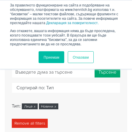
HENNLICH
За правилното функциониране на сайта и подобряване на
обслужването, платформата на www.hennlich.bg използва т.н.
“бисквитки” – малки текстови файлове, съдържащи фрагменти с
информация за посетителите на сайта. За повече информация
прегледайте нашата
Декларация за поверителност.
Ако откажете, вашата информация няма да бъде проследена,
когато посещавате този уебсайт. В браузъра ви ще бъде
ТЪРСАЧКА
използвана единична "бисквитка", за да се запомни
предпочитанието ви да не се проследява.
Приемам
Отказвам
Търсене
Сортирай по:
Тип
Тип:
Лице
x
Новини
x
Remove all filters