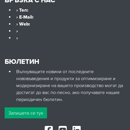
› Тел:
+359 32 621 929
› E-Mail:
office@hennlich.bg
› Web:
www.hennlich.com
›
Консултанти
›
Контакти
БЮЛЕТИН
Вълнуващите новини от последните
нововъведения и продукти за оптимизиране и
модернизиране на вашето производство могат да
достигат до вас по-лесно, ако получавате нашия
периодичен бюлетин.
Запишете се тук