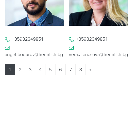
+35932349851
+35932349851
angel.bodurov@hennlich.bg
vera.atanasova@hennlich.bg
1
2
3
4
5
6
7
8
»