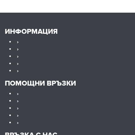
ИНФОРМАЦИЯ
›
За нас
›
Продукти
›
Новини
›
Приложения
›
Проекти
ПОМОЩНИ ВРЪЗКИ
›
Данни за фирмата
›
Общи условия
›
Поверителност
›
Кариера
›
Карта на сайта
ВРЪЗКА С НАС