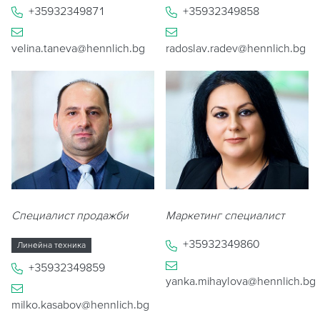
+35932349871
+35932349858
velina.taneva@hennlich.bg
radoslav.radev@hennlich.bg
Специалист продажби
Маркетинг специалист
+35932349860
Линейна техника
+35932349859
yanka.mihaylova@hennlich.bg
milko.kasabov@hennlich.bg