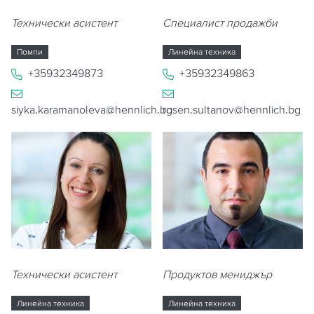
Технически асистент
Специалист продажби
Помпи
Линейна техника
+35932349873
+35932349863
siyka.karamanoleva@hennlich.bg
rosen.sultanov@hennlich.bg
Технически асистент
Продуктов мениджър
Линейна техника
Линейна техника