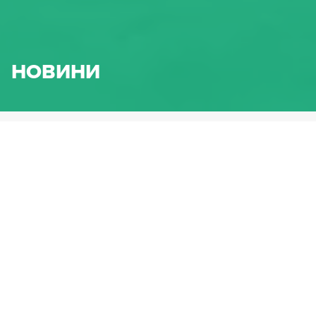
НОВИНИ
HENNLICH.BG
НОВИНИ
ФИЛТЪР ПО КАТЕГОРИЯ НА
ПРОДУКТИ
Флуидна техника
Линейна техника
Пружини и машинни елементи
Уплътнители