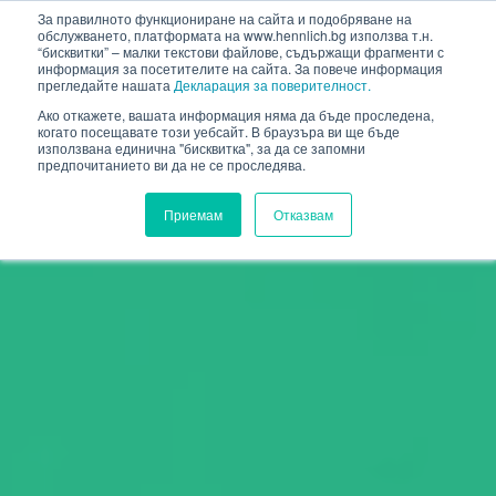
HENNLICH
За правилното функциониране на сайта и подобряване на
обслужването, платформата на www.hennlich.bg използва т.н.
“бисквитки” – малки текстови файлове, съдържащи фрагменти с
информация за посетителите на сайта. За повече информация
прегледайте нашата
Декларация за поверителност.
Ако откажете, вашата информация няма да бъде проследена,
когато посещавате този уебсайт. В браузъра ви ще бъде
използвана единична "бисквитка", за да се запомни
предпочитанието ви да не се проследява.
Приемам
Отказвам