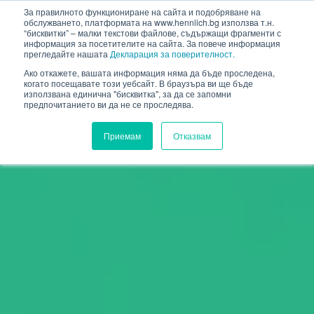
HENNLICH
За правилното функциониране на сайта и подобряване на
обслужването, платформата на www.hennlich.bg използва т.н.
“бисквитки” – малки текстови файлове, съдържащи фрагменти с
информация за посетителите на сайта. За повече информация
прегледайте нашата
Декларация за поверителност.
Ако откажете, вашата информация няма да бъде проследена,
когато посещавате този уебсайт. В браузъра ви ще бъде
използвана единична "бисквитка", за да се запомни
предпочитанието ви да не се проследява.
Приемам
Отказвам