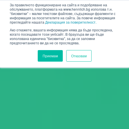
HENNLICH
За правилното функциониране на сайта и подобряване на
обслужването, платформата на www.hennlich.bg използва т.н.
“бисквитки” – малки текстови файлове, съдържащи фрагменти с
информация за посетителите на сайта. За повече информация
прегледайте нашата
Декларация за поверителност.
Ако откажете, вашата информация няма да бъде проследена,
когато посещавате този уебсайт. В браузъра ви ще бъде
използвана единична "бисквитка", за да се запомни
предпочитанието ви да не се проследява.
Приемам
Отказвам