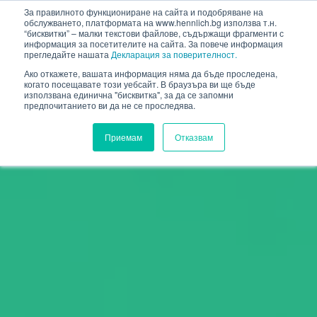
HENNLICH
За правилното функциониране на сайта и подобряване на
обслужването, платформата на www.hennlich.bg използва т.н.
“бисквитки” – малки текстови файлове, съдържащи фрагменти с
информация за посетителите на сайта. За повече информация
прегледайте нашата
Декларация за поверителност.
Ако откажете, вашата информация няма да бъде проследена,
когато посещавате този уебсайт. В браузъра ви ще бъде
използвана единична "бисквитка", за да се запомни
предпочитанието ви да не се проследява.
Приемам
Отказвам