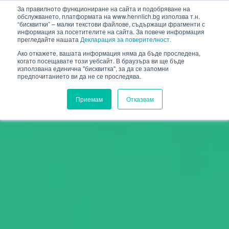
HENNLICH
За правилното функциониране на сайта и подобряване на
обслужването, платформата на www.hennlich.bg използва т.н.
“бисквитки” – малки текстови файлове, съдържащи фрагменти с
информация за посетителите на сайта. За повече информация
прегледайте нашата
Декларация за поверителност.
Ако откажете, вашата информация няма да бъде проследена,
когато посещавате този уебсайт. В браузъра ви ще бъде
използвана единична "бисквитка", за да се запомни
предпочитанието ви да не се проследява.
Приемам
Отказвам