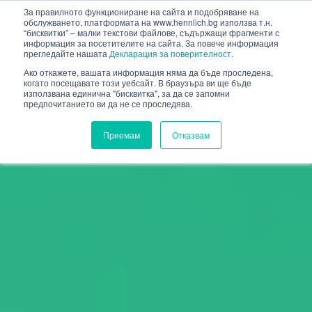
HENNLICH
За правилното функциониране на сайта и подобряване на
обслужването, платформата на www.hennlich.bg използва т.н.
“бисквитки” – малки текстови файлове, съдържащи фрагменти с
информация за посетителите на сайта. За повече информация
прегледайте нашата
Декларация за поверителност.
Ако откажете, вашата информация няма да бъде проследена,
когато посещавате този уебсайт. В браузъра ви ще бъде
използвана единична "бисквитка", за да се запомни
предпочитанието ви да не се проследява.
Приемам
Отказвам