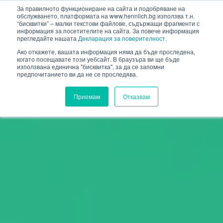
HENNLICH
За правилното функциониране на сайта и подобряване на
обслужването, платформата на www.hennlich.bg използва т.н.
“бисквитки” – малки текстови файлове, съдържащи фрагменти с
информация за посетителите на сайта. За повече информация
прегледайте нашата
Декларация за поверителност.
Ако откажете, вашата информация няма да бъде проследена,
когато посещавате този уебсайт. В браузъра ви ще бъде
използвана единична "бисквитка", за да се запомни
предпочитанието ви да не се проследява.
Приемам
Отказвам