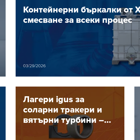
 до 40%?
Контейнерни бъркалки от 
смесване за всеки процес
03/29/2026
Лагери igus за
соларни тракери и
вятърни турбини –
висока надеждност