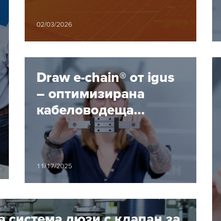
при екстремни
условия
02/03/2026
Draw e-chain® от igus
– оптимизирана
кабелoводеща
система за
ограничени
пространства
11/17/2025
а система дюзи с клапан за