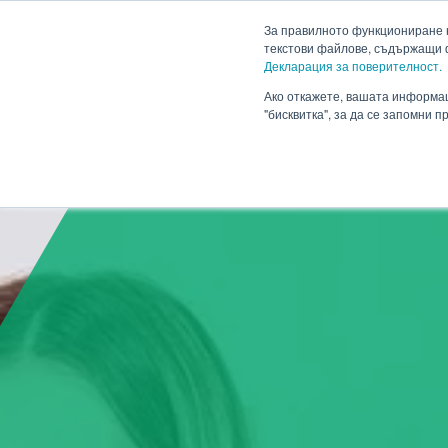
HENNLICH
За правилното функциониране н
текстови файлове, съдържащи 
Декларация за поверителност.
Продукти
Приложен
Падащо меню Продукти
Ако откажете, вашата информац
"бисквитка", за да се запомни 