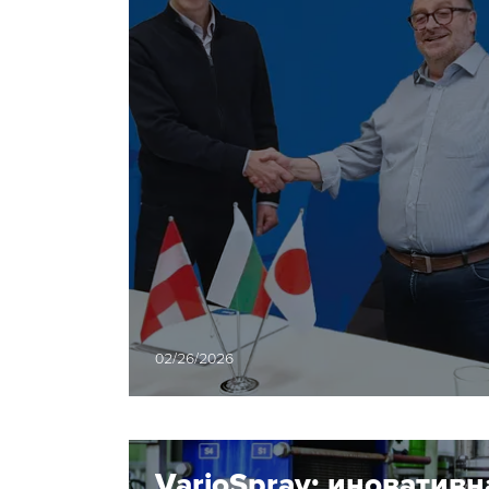
пневматичните
решения на Хенлих
02/26/2026
VarioSpray: иновативн