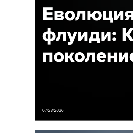
Еволюция
флуиди: К
поколени
перистал
Nexaflow
намалява
07/28/2026