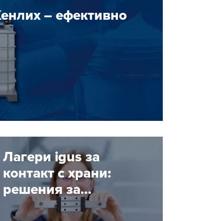
Хенлих – ефективно
Лагери igus за
контакт с храни:
решения за
индустрията, където