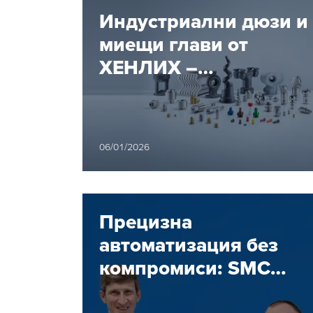
енергия с
Индустриални дюзи и
миещи глави от
ХЕНЛИХ –
ефективност,
надеждност и
сервизно обслужване
06/01/2026
Прецизна
автоматизация без
компромиси: SMC
вече е част от