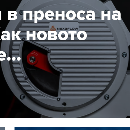
 в преноса на
ак новото
е
тични помпи
 от HENNLICH
 разходите за