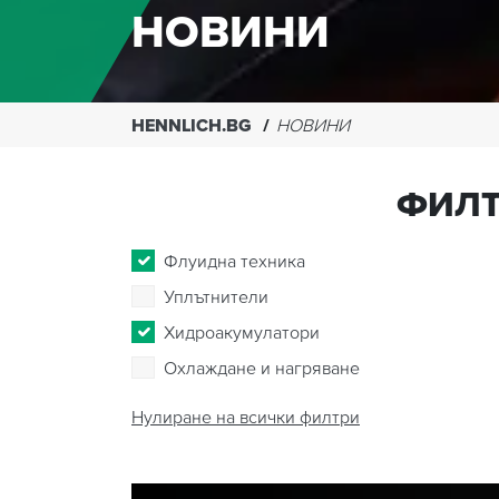
НОВИНИ
HENNLICH.BG
НОВИНИ
ФИЛТ
Флуидна техника
Уплътнители
Хидроакумулатори
Охлаждане и нагряване
Нулиране на всички филтри