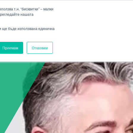
Фирма
Кариера
HENNLICH Group
Падащо меню Фирма
Падащо меню Кариера
олзва т.н. “бисквитки” – малки
прегледайте нашата
Вход
ви ще бъде използвана единична
Приемам
Отказвам