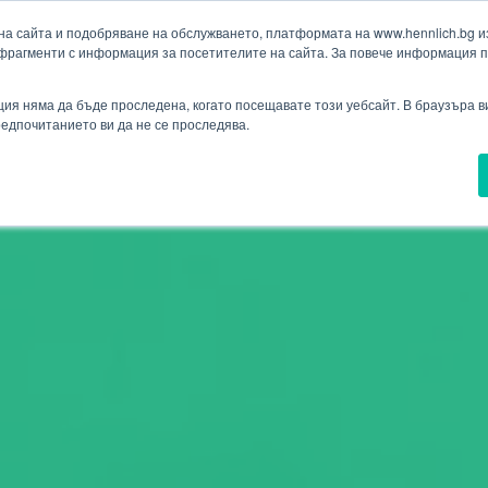
а сайта и подобряване на обслужването, платформата на www.hennlich.bg изп
фрагменти с информация за посетителите на сайта. За повече информация 
Търсене
(текущ)
ия
Проекти
Новини
Контакти
Падащо меню Контакти
ия няма да бъде проследена, когато посещавате този уебсайт. В браузъра 
предпочитанието ви да не се проследява.