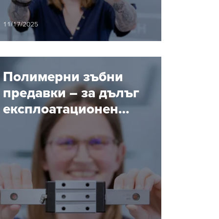
хигиената и
надеждността са
11/17/2025
критични
Полимерни зъбни
предавки – за дълъг
експлоатационен
живот без смазване и
поддръжка