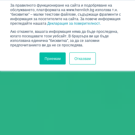
HENNLICH
За правилното функциониране на сайта и подобряване на
обслужването, платформата на www.hennlich.bg използва т.н.
“бисквитки” – малки текстови файлове, съдържащи фрагменти с
информация за посетителите на сайта. За повече информация
прегледайте нашата
Декларация за поверителност.
Ако откажете, вашата информация няма да бъде проследена,
когато посещавате този уебсайт. В браузъра ви ще бъде
използвана единична "бисквитка", за да се запомни
предпочитанието ви да не се проследява.
Приемам
Отказвам