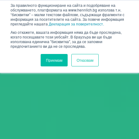
HENNLICH
За правилното функциониране на сайта и подобряване на
обслужването, платформата на www.hennlich.bg използва т.н.
“бисквитки” – малки текстови файлове, съдържащи фрагменти с
информация за посетителите на сайта. За повече информация
прегледайте нашата
Декларация за поверителност.
Ако откажете, вашата информация няма да бъде проследена,
когато посещавате този уебсайт. В браузъра ви ще бъде
използвана единична "бисквитка", за да се запомни
предпочитанието ви да не се проследява.
Приемам
Отказвам