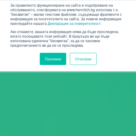
HENNLICH
За правилното функциониране на сайта и подобряване на
обслужването, платформата на www.hennlich.bg използва т.н.
“бисквитки” – малки текстови файлове, съдържащи фрагменти с
информация за посетителите на сайта. За повече информация
прегледайте нашата
Декларация за поверителност.
Ако откажете, вашата информация няма да бъде проследена,
когато посещавате този уебсайт. В браузъра ви ще бъде
използвана единична "бисквитка", за да се запомни
предпочитанието ви да не се проследява.
Приемам
Отказвам