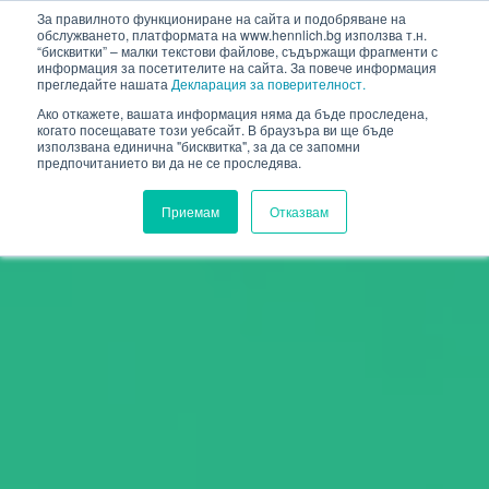
HENNLICH
За правилното функциониране на сайта и подобряване на
обслужването, платформата на www.hennlich.bg използва т.н.
“бисквитки” – малки текстови файлове, съдържащи фрагменти с
информация за посетителите на сайта. За повече информация
прегледайте нашата
Декларация за поверителност.
Ако откажете, вашата информация няма да бъде проследена,
когато посещавате този уебсайт. В браузъра ви ще бъде
използвана единична "бисквитка", за да се запомни
предпочитанието ви да не се проследява.
Приемам
Отказвам