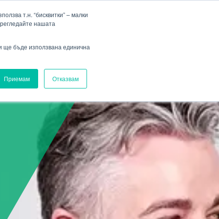
Фирма
Кариера
HENNLICH Group
Падащо меню Фирма
Падащо меню Кариера
олзва т.н. “бисквитки” – малки
прегледайте нашата
Вход
ви ще бъде използвана единична
Приемам
Отказвам