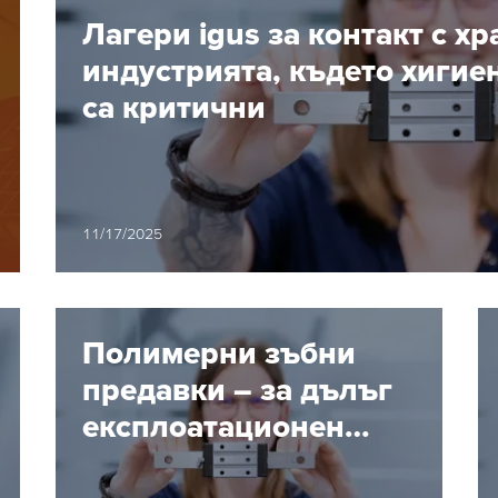
Лагери igus за контакт с х
индустрията, където хигие
са критични
11/17/2025
Полимерни зъбни
предавки – за дълъг
експлоатационен
живот без смазване и