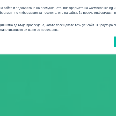
а сайта и подобряване на обслужването, платформата на www.hennlich.bg изп
фрагменти с информация за посетителите на сайта. За повече информация 
Търсене
(текущ)
ия
Проекти
Новини
Контакти
Падащо меню Контакти
ия няма да бъде проследена, когато посещавате този уебсайт. В браузъра 
предпочитанието ви да не се проследява.