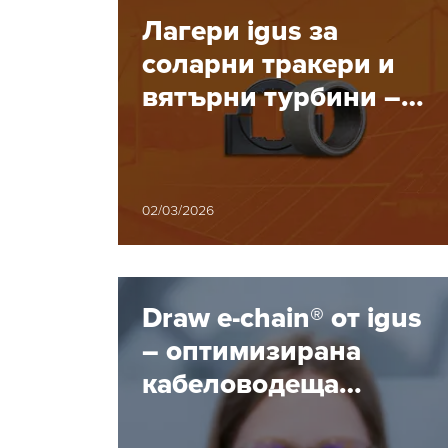
Лагери igus за
соларни тракери и
вятърни турбини –
висока надеждност
при екстремни
условия
02/03/2026
Draw e-chain® от igus
– оптимизирана
кабелoводеща
система за