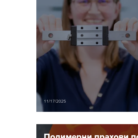
ограничени
пространства
11/17/2025
Полимерни прахови пок