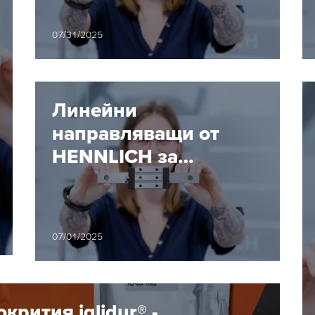
поддръжка
07/31/2025
Линейни
направляващи от
HENNLICH за
взискателни
индустриални
приложения
07/01/2025
рития iglidur® -