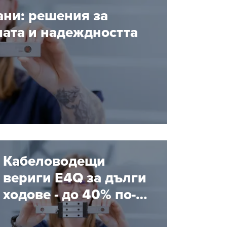
рани: решения за
ната и надеждността
Кабеловодещи
вериги E4Q за дълги
ходове - до 40% по-
бърз монтаж без