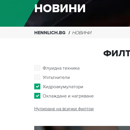
НОВИНИ
HENNLICH.BG
НОВИНИ
ФИЛТ
Флуидна техника
Уплътнители
Хидроакумулатори
Охлаждане и нагряване
Нулиране на всички филтри