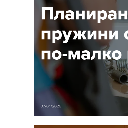
Планиран
пружини 
по-малко 
ефективн
07/01/2026