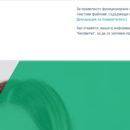
HENNLICH
За правилното функциониране н
текстови файлове, съдържащи 
Декларация за поверителност.
Продукти
Приложен
Падащо меню Продукти
Ако откажете, вашата информац
"бисквитка", за да се запомни 