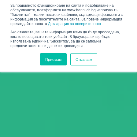
HENNLICH
За правилното функциониране на сайта и подобряване на
обслужването, платформата на www.hennlich.bg използва т.н.
“бисквитки” – малки текстови файлове, съдържащи фрагменти с
информация за посетителите на сайта. За повече информация
прегледайте нашата
Декларация за поверителност.
Ако откажете, вашата информация няма да бъде проследена,
когато посещавате този уебсайт. В браузъра ви ще бъде
използвана единична "бисквитка", за да се запомни
предпочитанието ви да не се проследява.
Приемам
Отказвам