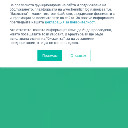
HENNLICH
За правилното функциониране на сайта и подобряване на
обслужването, платформата на www.hennlich.bg използва т.н.
“бисквитки” – малки текстови файлове, съдържащи фрагменти с
информация за посетителите на сайта. За повече информация
прегледайте нашата
Декларация за поверителност.
Ако откажете, вашата информация няма да бъде проследена,
когато посещавате този уебсайт. В браузъра ви ще бъде
използвана единична "бисквитка", за да се запомни
предпочитанието ви да не се проследява.
Приемам
Отказвам