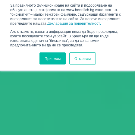
HENNLICH
За правилното функциониране на сайта и подобряване на
обслужването, платформата на www.hennlich.bg използва т.н.
“бисквитки” – малки текстови файлове, съдържащи фрагменти с
информация за посетителите на сайта. За повече информация
прегледайте нашата
Декларация за поверителност.
Ако откажете, вашата информация няма да бъде проследена,
когато посещавате този уебсайт. В браузъра ви ще бъде
използвана единична "бисквитка", за да се запомни
предпочитанието ви да не се проследява.
Приемам
Отказвам