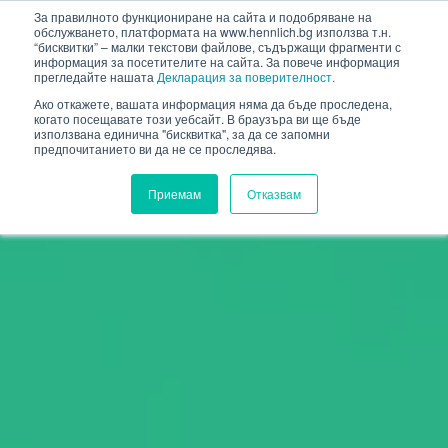
HENNLICH
За правилното функциониране на сайта и подобряване на
обслужването, платформата на www.hennlich.bg използва т.н.
“бисквитки” – малки текстови файлове, съдържащи фрагменти с
информация за посетителите на сайта. За повече информация
прегледайте нашата
Декларация за поверителност.
Ако откажете, вашата информация няма да бъде проследена,
когато посещавате този уебсайт. В браузъра ви ще бъде
използвана единична "бисквитка", за да се запомни
предпочитанието ви да не се проследява.
Приемам
Отказвам