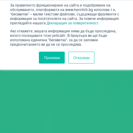
HENNLICH
За правилното функциониране на сайта и подобряване на
обслужването, платформата на www.hennlich.bg използва т.н.
“бисквитки” – малки текстови файлове, съдържащи фрагменти с
информация за посетителите на сайта. За повече информация
прегледайте нашата
Декларация за поверителност.
Ако откажете, вашата информация няма да бъде проследена,
когато посещавате този уебсайт. В браузъра ви ще бъде
използвана единична "бисквитка", за да се запомни
предпочитанието ви да не се проследява.
Приемам
Отказвам