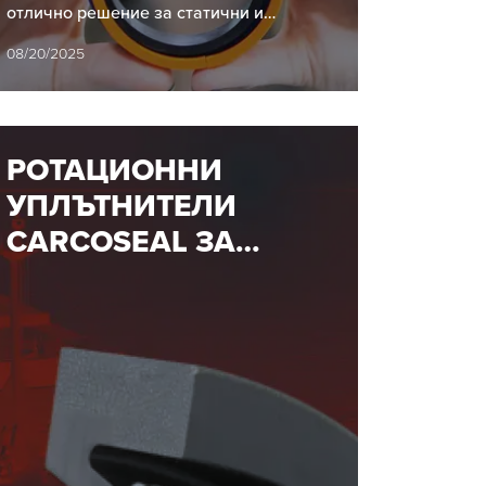
за високи
отлично решение за статични и
натоварвания
динамични приложения. Те са
08/20/2025
незаменим по характеристики елемент
в автомобилната…
РОТАЦИОННИ
УПЛЪТНИТЕЛИ
CARCOSEAL ЗА
ТЕЖКАТА
ИНДУСТРИЯ