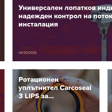
Универсален лопатков инд
надежден контрол на поток
инсталация
04/30/2026
Ротационен
уплътнител Carcoseal
3 LIPS за
стоманодобивната