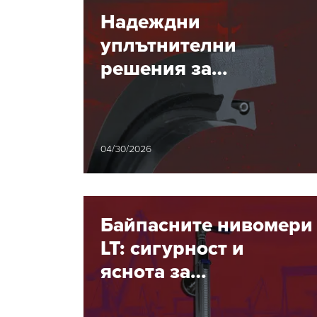
Надеждни
уплътнителни
решения за
стоманодобивната и
алуминиевата
индустрия
04/30/2026
Байпасните нивомери
LT: сигурност и
яснота за
корабостроителните