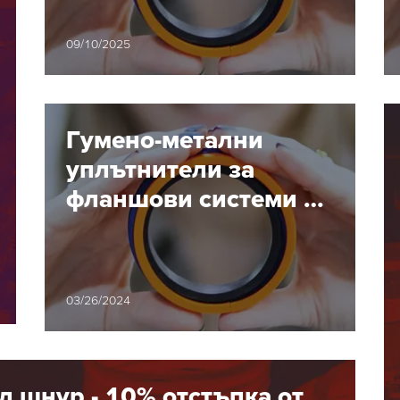
индустрия –
надеждност и
09/10/2025
ефективност в
екстремни условия
Гумено-метални
уплътнители за
фланшови системи по
DIN EN682 -
одобрени за газ и
питейна вода
03/26/2024
л шнур - 10% отстъпка от