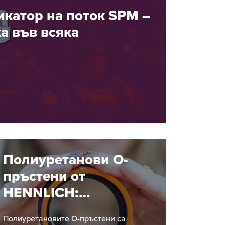
икатор на поток SPM –
а във всяка
Полиуретанови О-
пръстени от
HENNLICH:
компактно решение
Полиуретановите О-пръстени са