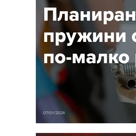
Планиран
пружини 
по-малко 
ефективн
07/01/2026