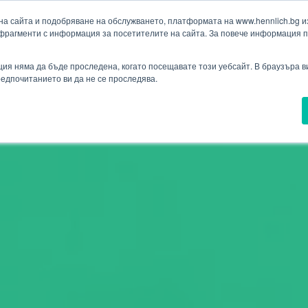
а сайта и подобряване на обслужването, платформата на www.hennlich.bg изп
фрагменти с информация за посетителите на сайта. За повече информация 
Търсене
(текущ)
ия
Проекти
Новини
Контакти
Падащо меню Контакти
ия няма да бъде проследена, когато посещавате този уебсайт. В браузъра 
предпочитанието ви да не се проследява.