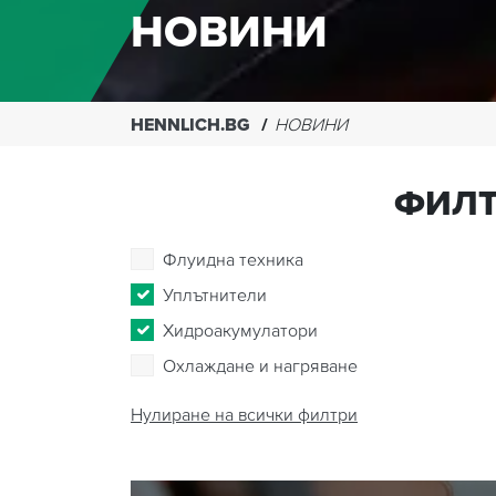
НОВИНИ
HENNLICH.BG
НОВИНИ
ФИЛТ
Флуидна техника
Уплътнители
Хидроакумулатори
Охлаждане и нагряване
Нулиране на всички филтри