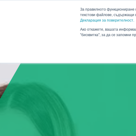
HENNLICH
За правилното функциониране н
текстови файлове, съдържащи 
Декларация за поверителност.
Продукти
Приложен
Падащо меню Продукти
Ако откажете, вашата информац
"бисквитка", за да се запомни 