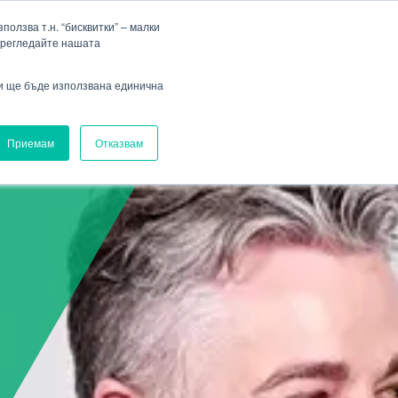
Фирма
Кариера
HENNLICH Group
Падащо меню Фирма
Падащо меню Кариера
олзва т.н. “бисквитки” – малки
прегледайте нашата
Вход
ви ще бъде използвана единична
Приемам
Отказвам