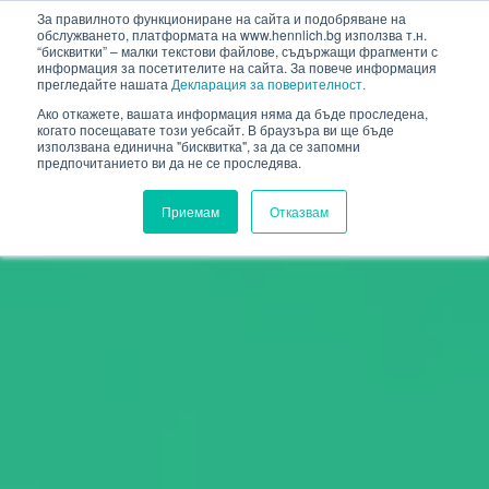
HENNLICH
За правилното функциониране на сайта и подобряване на
обслужването, платформата на www.hennlich.bg използва т.н.
“бисквитки” – малки текстови файлове, съдържащи фрагменти с
информация за посетителите на сайта. За повече информация
прегледайте нашата
Декларация за поверителност.
Ако откажете, вашата информация няма да бъде проследена,
когато посещавате този уебсайт. В браузъра ви ще бъде
използвана единична "бисквитка", за да се запомни
предпочитанието ви да не се проследява.
Приемам
Отказвам