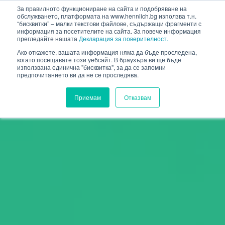
HENNLICH
За правилното функциониране на сайта и подобряване на
обслужването, платформата на www.hennlich.bg използва т.н.
“бисквитки” – малки текстови файлове, съдържащи фрагменти с
информация за посетителите на сайта. За повече информация
прегледайте нашата
Декларация за поверителност.
Ако откажете, вашата информация няма да бъде проследена,
когато посещавате този уебсайт. В браузъра ви ще бъде
използвана единична "бисквитка", за да се запомни
предпочитанието ви да не се проследява.
Приемам
Отказвам