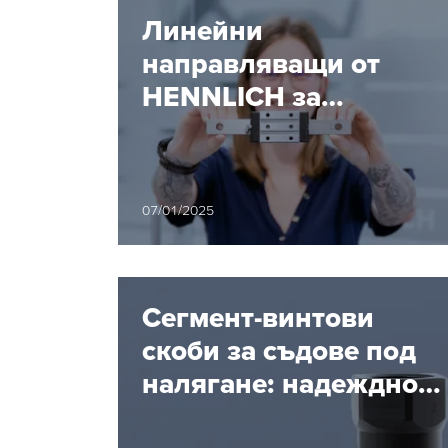
Линейни
направляващи от
HENNLICH за
взискателни
индустриални
приложения
07/01/2025
Сегмент-винтови
скоби за съдове под
налягане: надеждно
решение за вашите