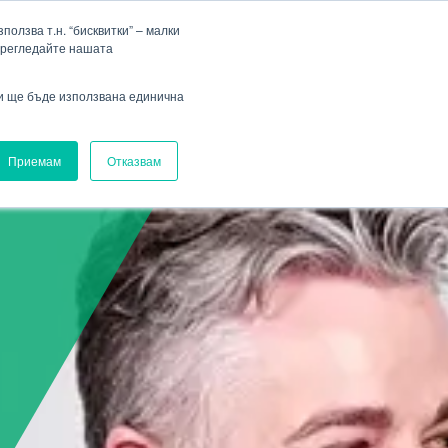
Фирма
Кариера
HENNLICH Group
Падащо меню Фирма
Падащо меню Кариера
олзва т.н. “бисквитки” – малки
прегледайте нашата
Вход
ви ще бъде използвана единична
Приемам
Отказвам