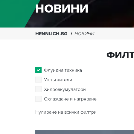
НОВИНИ
HENNLICH.BG
НОВИНИ
ФИЛТ
Флуидна техника
Уплътнители
Хидроакумулатори
Охлаждане и нагряване
Нулиране на всички филтри