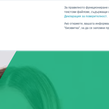
HENNLICH
За правилното функциониране н
текстови файлове, съдържащи 
Декларация за поверителност.
Продукти
Приложен
Падащо меню Продукти
Ако откажете, вашата информац
"бисквитка", за да се запомни 