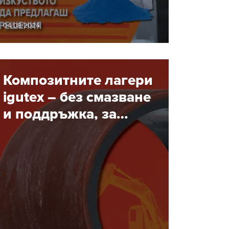
силно натоварени
повърхности
04/08/2024
Композитните лагери
igutex – без смазване
и поддръжка, за
много големи
натоварвания