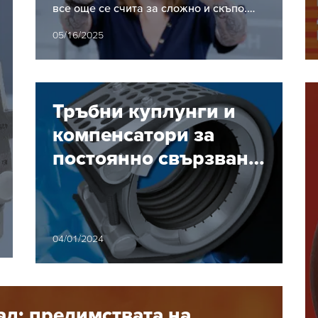
методът RBTX
все още се счита за сложно и скъпо.
Индустриалните роботи имат своята
05/16/2025
цена, а периодът на амортизация за…
Тръбни куплунги и
компенсатори за
постоянно свързване
на тръбопроводи -
издръжливи на опън
и ъглови деформации
04/01/2024
ал: предимствата на