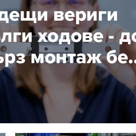
дещи вериги
лги ходове - д
ърз монтаж бе
нти