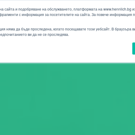
а сайта и подобряване на обслужването, платформата на www.hennlich.bg изп
фрагменти с информация за посетителите на сайта. За повече информация 
Търсене
(текущ)
ия
Проекти
Новини
Контакти
Падащо меню Контакти
ия няма да бъде проследена, когато посещавате този уебсайт. В браузъра 
предпочитанието ви да не се проследява.