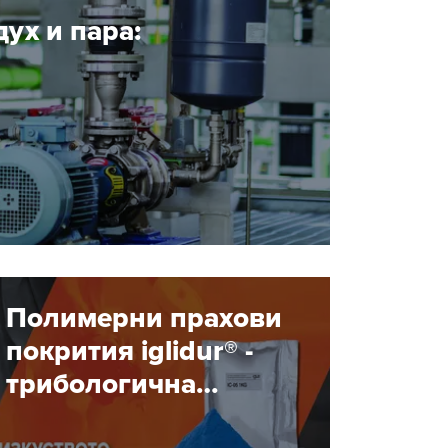
ух и пара:
Полимерни прахови
покрития iglidur® -
трибологична
оптимизация за