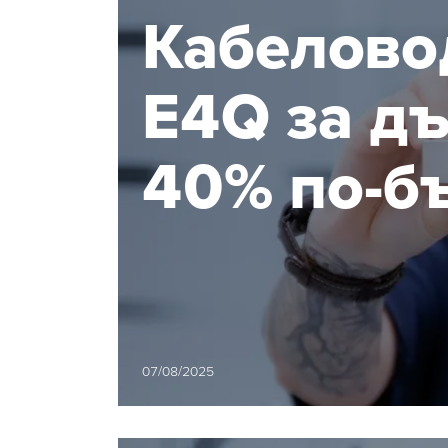
Кабелово
E4Q за дъ
40% по-б
инструме
07/08/2025