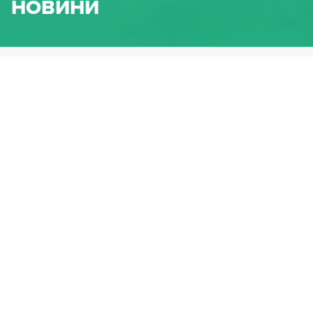
НОВИНИ
HENNLICH.BG
НОВИНИ
ФИЛТЪР ПО КАТЕГОРИЯ НА
ПРОДУКТИ
Флуидна техника
Линейна техника
Пружини и машинни елементи
Уплътнители
Смазочни системи
Арматури
Хидроакумулатори