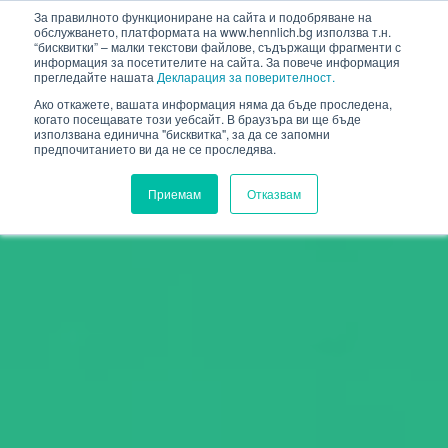
HENNLICH
За правилното функциониране на сайта и подобряване на
обслужването, платформата на www.hennlich.bg използва т.н.
“бисквитки” – малки текстови файлове, съдържащи фрагменти с
информация за посетителите на сайта. За повече информация
прегледайте нашата
Декларация за поверителност.
Ако откажете, вашата информация няма да бъде проследена,
когато посещавате този уебсайт. В браузъра ви ще бъде
използвана единична "бисквитка", за да се запомни
предпочитанието ви да не се проследява.
Приемам
Отказвам