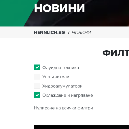
НОВИНИ
HENNLICH.BG
НОВИНИ
ФИЛТ
Флуидна техника
Уплътнители
Хидроакумулатори
Охлаждане и нагряване
Нулиране на всички филтри