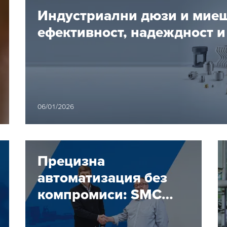
 до 40%?
Индустриални дюзи и миещ
ефективност, надеждност 
06/01/2026
Прецизна
автоматизация без
компромиси: SMC
вече е част от