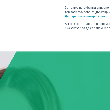
HENNLICH
За правилното функциониране н
текстови файлове, съдържащи 
Декларация за поверителност.
Продукти
Приложен
Падащо меню Продукти
Ако откажете, вашата информац
"бисквитка", за да се запомни 