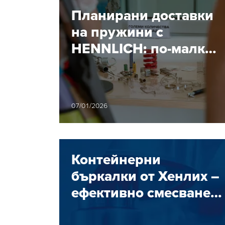
енергия с
Планирани доставки
на пружини с
HENNLICH: по-малко
риск, повече
ефективност
07/01/2026
Контейнерни
бъркалки от Хенлих –
ефективно смесване
за всеки процес