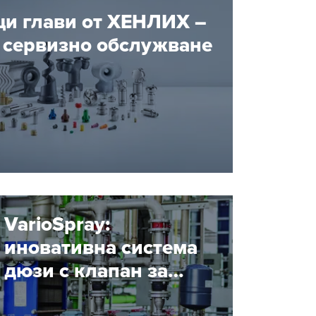
и глави от ХЕНЛИХ –
и сервизно обслужване
VarioSpray:
иновативна система
дюзи с клапан за
прецизна атомизация