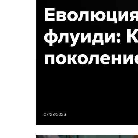
Еволюция
флуиди: К
поколени
перистал
Nexaflow
намалява
07/28/2026