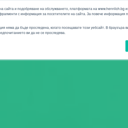
а сайта и подобряване на обслужването, платформата на www.hennlich.bg изп
фрагменти с информация за посетителите на сайта. За повече информация 
Търсене
(текущ)
ия
Проекти
Новини
Контакти
Падащо меню Контакти
ия няма да бъде проследена, когато посещавате този уебсайт. В браузъра 
предпочитанието ви да не се проследява.