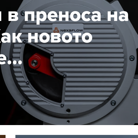
 в преноса на
ак новото
е
тични помпи
 от HENNLICH
 разходите за