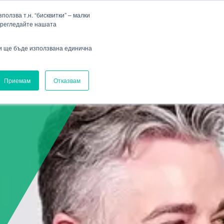
Фирма
Кариера
HENNLICH Group
Падащо меню Фирма
Падащо меню Кариера
олзва т.н. “бисквитки” – малки
прегледайте нашата
Вход
ви ще бъде използвана единична
Приемам
Отказвам