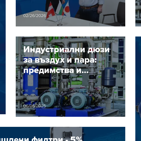
пневматичните
решения на Хенлих
02/26/2026
Индустриални дюзи
за въздух и пара:
предимства и
приложения
06/06/2025
ишлени филтри - 5%